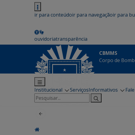
ir para conteúdo
ir para navegação
ir para b
ouvidoria
transparência
CBMMS
Corpo de Bombe
Institucional
Serviços
Informativos
Fal
Pesquisar
por: