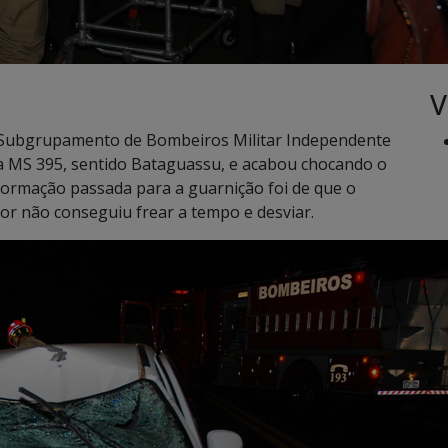
V
º Subgrupamento de Bombeiros Militar Independente
a MS 395, sentido Bataguassu, e acabou chocando o
nformação passada para a guarnição foi de que o
or não conseguiu frear a tempo e desviar.