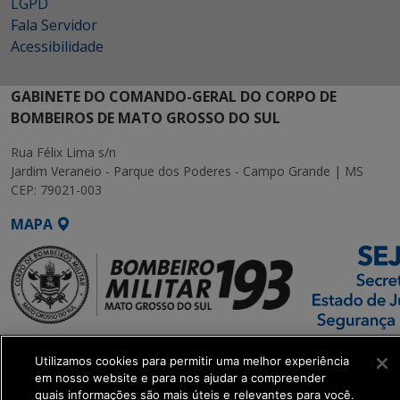
LGPD
Fala Servidor
Acessibilidade
GABINETE DO COMANDO-GERAL DO CORPO DE
BOMBEIROS DE MATO GROSSO DO SUL
Rua Félix Lima s/n
Jardim Veraneio - Parque dos Poderes - Campo Grande | MS
CEP: 79021-003
MAPA
SETDIG | Secretaria-
Utilizamos cookies para permitir uma melhor experiência
Executiva de
em nosso website e para nos ajudar a compreender
Transformação Digital
quais informações são mais úteis e relevantes para você.