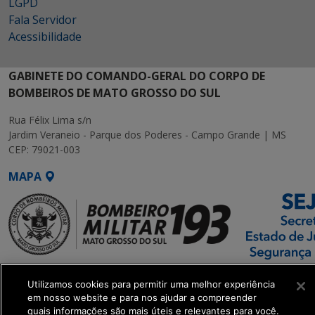
LGPD
Fala Servidor
Acessibilidade
GABINETE DO COMANDO-GERAL DO CORPO DE
BOMBEIROS DE MATO GROSSO DO SUL
Rua Félix Lima s/n
Jardim Veraneio - Parque dos Poderes - Campo Grande | MS
CEP: 79021-003
MAPA
SETDIG | Secretaria-
Utilizamos cookies para permitir uma melhor experiência
Executiva de
em nosso website e para nos ajudar a compreender
Transformação Digital
quais informações são mais úteis e relevantes para você.