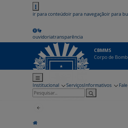
ir para conteúdo
ir para navegação
ir para b
ouvidoria
transparência
CBMMS
Corpo de Bombe
Institucional
Serviços
Informativos
Fal
Pesquisar
por: