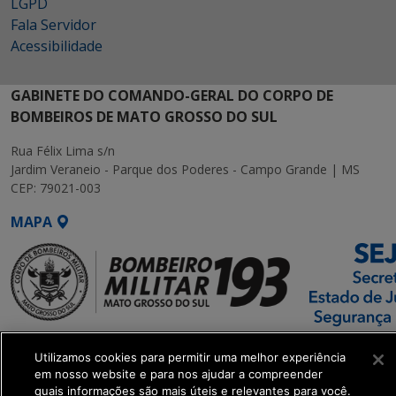
LGPD
Fala Servidor
Acessibilidade
GABINETE DO COMANDO-GERAL DO CORPO DE
BOMBEIROS DE MATO GROSSO DO SUL
Rua Félix Lima s/n
Jardim Veraneio - Parque dos Poderes - Campo Grande | MS
CEP: 79021-003
MAPA
SETDIG | Secretaria-
Utilizamos cookies para permitir uma melhor experiência
Executiva de
em nosso website e para nos ajudar a compreender
Transformação Digital
quais informações são mais úteis e relevantes para você.