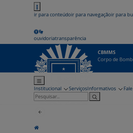
ir para conteúdo
ir para navegação
ir para b
ouvidoria
transparência
CBMMS
Corpo de Bombe
Institucional
Serviços
Informativos
Fal
Pesquisar
por: