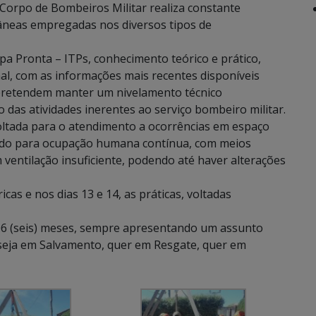
 Corpo de Bombeiros Militar realiza constante
âneas empregadas nos diversos tipos de
opa Pronta – ITPs, conhecimento teórico e prático,
al, com as informações mais recentes disponíveis
s pretendem manter um nivelamento técnico
as atividades inerentes ao serviço bombeiro militar.
oltada para o atendimento a ocorrências em espaço
ado para ocupação humana contínua, com meios
 ventilação insuficiente, podendo até haver alterações
cas e nos dias 13 e 14, as práticas, voltadas
 06 (seis) meses, sempre apresentando um assunto
r seja em Salvamento, quer em Resgate, quer em