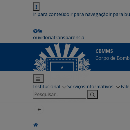
ir para conteúdo
ir para navegação
ir para b
ouvidoria
transparência
CBMMS
Corpo de Bombe
Institucional
Serviços
Informativos
Fal
Pesquisar
por: