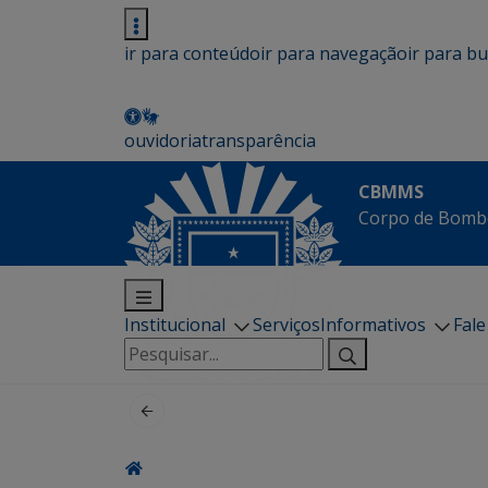
ir para conteúdo
ir para navegação
ir para b
ouvidoria
transparência
CBMMS
Corpo de Bombe
Institucional
Serviços
Informativos
Fal
Pesquisar
por: