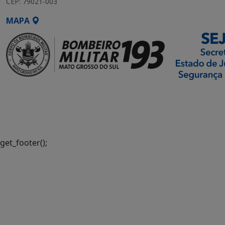
CEP: 79021-003
MAPA
SETDIG | Secretaria-
Executiva de
Transformação Digital
get_footer();