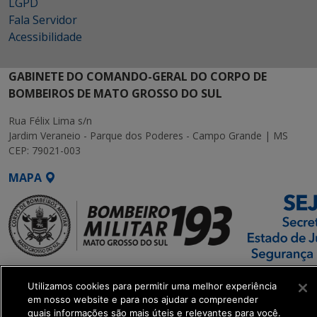
LGPD
Fala Servidor
Acessibilidade
GABINETE DO COMANDO-GERAL DO CORPO DE
BOMBEIROS DE MATO GROSSO DO SUL
Rua Félix Lima s/n
Jardim Veraneio - Parque dos Poderes - Campo Grande | MS
CEP: 79021-003
MAPA
SETDIG | Secretaria-
Utilizamos cookies para permitir uma melhor experiência
Executiva de
em nosso website e para nos ajudar a compreender
Transformação Digital
quais informações são mais úteis e relevantes para você.