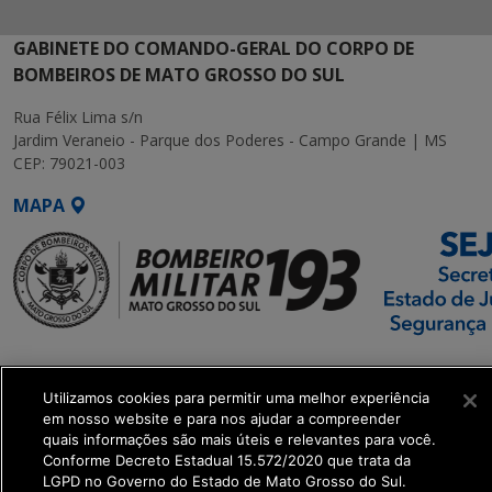
GABINETE DO COMANDO-GERAL DO CORPO DE
BOMBEIROS DE MATO GROSSO DO SUL
Rua Félix Lima s/n
Jardim Veraneio - Parque dos Poderes - Campo Grande | MS
CEP: 79021-003
MAPA
SETDIG | Secretaria-
Executiva de
Utilizamos cookies para permitir uma melhor experiência
Transformação Digital
em nosso website e para nos ajudar a compreender
quais informações são mais úteis e relevantes para você.
Conforme Decreto Estadual 15.572/2020 que trata da
get_footer();
LGPD no Governo do Estado de Mato Grosso do Sul.