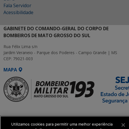
Fala Servidor
Acessibilidade
GABINETE DO COMANDO-GERAL DO CORPO DE
BOMBEIROS DE MATO GROSSO DO SUL
Rua Félix Lima s/n
Jardim Veraneio - Parque dos Poderes - Campo Grande | MS
CEP: 79021-003
MAPA
SETDIG | Secretaria-
Executiva de
Transformação Digital
Utilizamos cookies para permitir uma melhor experiência