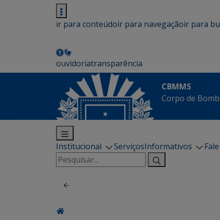
ir para conteúdo
ir para navegação
ir para b
ouvidoria
transparência
CBMMS
Corpo de Bombe
Institucional
Serviços
Informativos
Fal
Pesquisar
por: