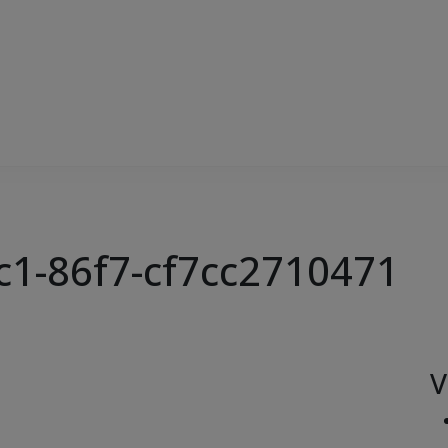
c1-86f7-cf7cc2710471
V