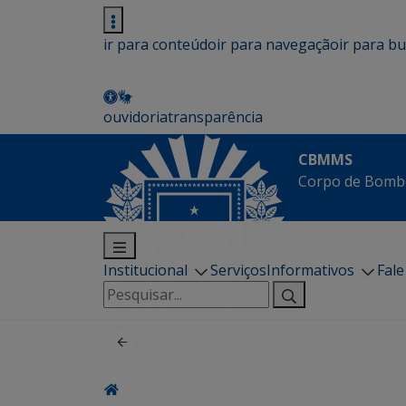
ir para conteúdo
ir para navegação
ir para b
ouvidoria
transparência
CBMMS
Corpo de Bombe
Institucional
Serviços
Informativos
Fal
Pesquisar
por: