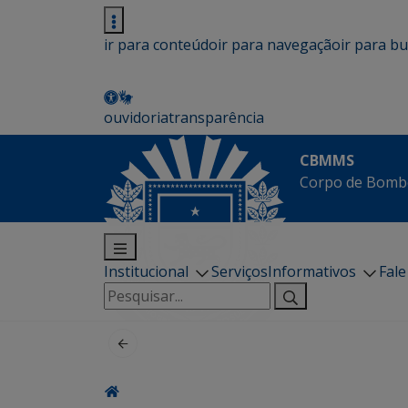
ir para conteúdo
ir para navegação
ir para b
ouvidoria
transparência
CBMMS
Corpo de Bombe
Institucional
Serviços
Informativos
Fal
Pesquisar
por: