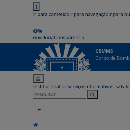
ir para conteúdo
ir para navegação
ir para b
ouvidoria
transparência
CBMMS
Corpo de Bombe
Institucional
Serviços
Informativos
Fal
Pesquisar
por: