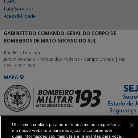
LGPD
Fala Servidor
Acessibilidade
GABINETE DO COMANDO-GERAL DO CORPO DE
BOMBEIROS DE MATO GROSSO DO SUL
Rua Félix Lima s/n
Jardim Veraneio - Parque dos Poderes - Campo Grande | MS
CEP: 79021-003
MAPA
SETDIG | Secretaria-
Utilizamos cookies para permitir uma melhor experiência
Executiva de
em nosso website e para nos ajudar a compreender
Transformação Digital
quais informações são mais úteis e relevantes para você.