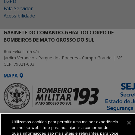
LGPD
Fala Servidor
Acessibilidade
GABINETE DO COMANDO-GERAL DO CORPO DE
BOMBEIROS DE MATO GROSSO DO SUL
Rua Félix Lima s/n
Jardim Veraneio - Parque dos Poderes - Campo Grande | MS
CEP: 79021-003
MAPA
SETDIG | Secretaria-
Utilizamos cookies para permitir uma melhor experiência
Executiva de
em nosso website e para nos ajudar a compreender
Transformação Digital
quais informações são mais úteis e relevantes para você.