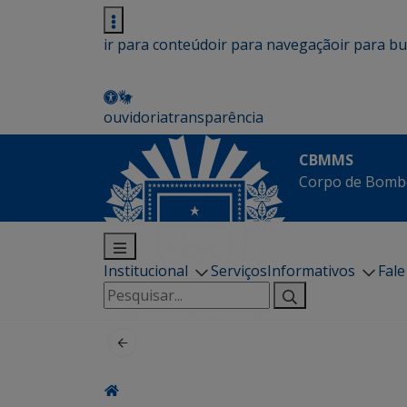
ir para conteúdo
ir para navegação
ir para b
ouvidoria
transparência
CBMMS
Corpo de Bombe
Institucional
Serviços
Informativos
Fal
Pesquisar
por: