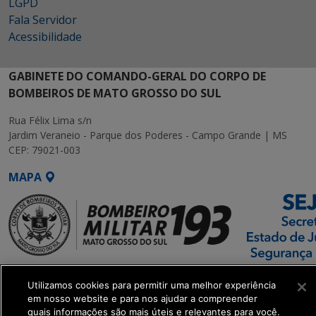
LGPD
Fala Servidor
Acessibilidade
GABINETE DO COMANDO-GERAL DO CORPO DE
BOMBEIROS DE MATO GROSSO DO SUL
Rua Félix Lima s/n
Jardim Veraneio - Parque dos Poderes - Campo Grande | MS
CEP: 79021-003
MAPA
SETDIG | Secretaria-
Utilizamos cookies para permitir uma melhor experiência
Executiva de
em nosso website e para nos ajudar a compreender
Transformação Digital
quais informações são mais úteis e relevantes para você.