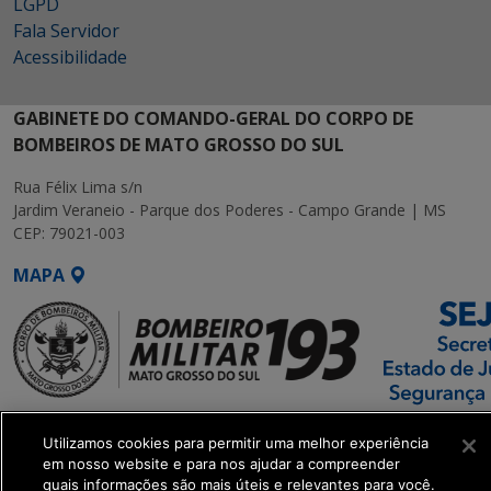
LGPD
Fala Servidor
Acessibilidade
GABINETE DO COMANDO-GERAL DO CORPO DE
BOMBEIROS DE MATO GROSSO DO SUL
Rua Félix Lima s/n
Jardim Veraneio - Parque dos Poderes - Campo Grande | MS
CEP: 79021-003
MAPA
SETDIG | Secretaria-
Utilizamos cookies para permitir uma melhor experiência
Executiva de
em nosso website e para nos ajudar a compreender
Transformação Digital
quais informações são mais úteis e relevantes para você.