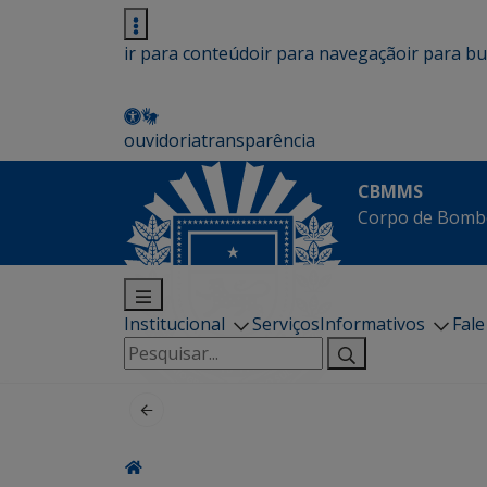
ir para conteúdo
ir para navegação
ir para b
ouvidoria
transparência
CBMMS
Corpo de Bombe
Institucional
Serviços
Informativos
Fal
Pesquisar
por: