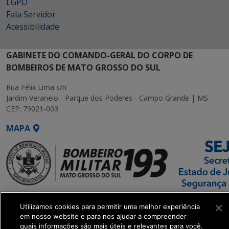
LGPD
Fala Servidor
Acessibilidade
GABINETE DO COMANDO-GERAL DO CORPO DE
BOMBEIROS DE MATO GROSSO DO SUL
Rua Félix Lima s/n
Jardim Veraneio - Parque dos Poderes - Campo Grande | MS
CEP: 79021-003
MAPA
SETDIG | Secretaria-
Utilizamos cookies para permitir uma melhor experiência
Executiva de
em nosso website e para nos ajudar a compreender
Transformação Digital
quais informações são mais úteis e relevantes para você.