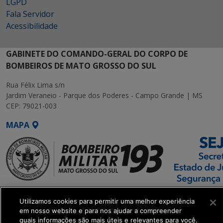
LGPD
Fala Servidor
Acessibilidade
GABINETE DO COMANDO-GERAL DO CORPO DE
BOMBEIROS DE MATO GROSSO DO SUL
Rua Félix Lima s/n
Jardim Veraneio - Parque dos Poderes - Campo Grande | MS
CEP: 79021-003
MAPA
SETDIG | Secretaria-
Utilizamos cookies para permitir uma melhor experiência
Executiva de
em nosso website e para nos ajudar a compreender
Transformação Digital
quais informações são mais úteis e relevantes para você.