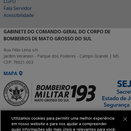
LGPD
Fala Servidor
Acessibilidade
GABINETE DO COMANDO-GERAL DO CORPO DE
BOMBEIROS DE MATO GROSSO DO SUL
Rua Félix Lima s/n
Jardim Veraneio - Parque dos Poderes - Campo Grande | MS
CEP: 79021-003
MAPA
SETDIG | Secretaria-
Utilizamos cookies para permitir uma melhor experiência
Executiva de
em nosso website e para nos ajudar a compreender
Transformação Digital
quais informações são mais úteis e relevantes para você.