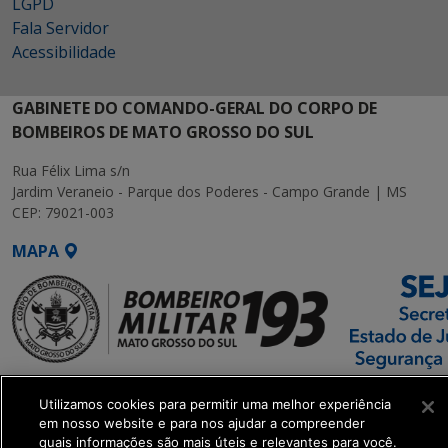
LGPD
Fala Servidor
Acessibilidade
GABINETE DO COMANDO-GERAL DO CORPO DE
BOMBEIROS DE MATO GROSSO DO SUL
Rua Félix Lima s/n
Jardim Veraneio - Parque dos Poderes - Campo Grande | MS
CEP: 79021-003
MAPA
SETDIG | Secretaria-
Utilizamos cookies para permitir uma melhor experiência
Executiva de
em nosso website e para nos ajudar a compreender
Transformação Digital
quais informações são mais úteis e relevantes para você.