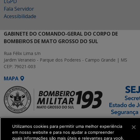
LGPD
Fala Servidor
Acessibilidade
GABINETE DO COMANDO-GERAL DO CORPO DE
BOMBEIROS DE MATO GROSSO DO SUL
Rua Félix Lima s/n
Jardim Veraneio - Parque dos Poderes - Campo Grande | MS
CEP: 79021-003
MAPA
SETDIG | Secretaria-
Utilizamos cookies para permitir uma melhor experiência
Executiva de
em nosso website e para nos ajudar a compreender
Transformação Digital
quais informações são mais úteis e relevantes para você.