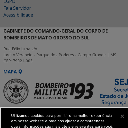
LGPD
Fala Servidor
Acessibilidade
GABINETE DO COMANDO-GERAL DO CORPO DE
BOMBEIROS DE MATO GROSSO DO SUL
Rua Félix Lima s/n
Jardim Veraneio - Parque dos Poderes - Campo Grande | MS
CEP: 79021-003
MAPA
SETDIG | Secretaria-
Utilizamos cookies para permitir uma melhor experiência
Executiva de
em nosso website e para nos ajudar a compreender
Transformação Digital
quais informações são mais úteis e relevantes para você.