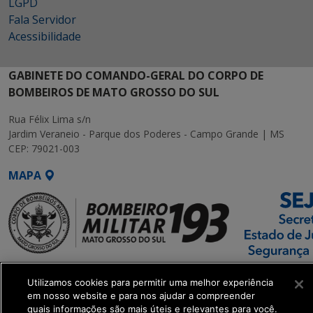
LGPD
Fala Servidor
Acessibilidade
GABINETE DO COMANDO-GERAL DO CORPO DE
BOMBEIROS DE MATO GROSSO DO SUL
Rua Félix Lima s/n
Jardim Veraneio - Parque dos Poderes - Campo Grande | MS
CEP: 79021-003
MAPA
SETDIG | Secretaria-
Utilizamos cookies para permitir uma melhor experiência
Executiva de
em nosso website e para nos ajudar a compreender
Transformação Digital
quais informações são mais úteis e relevantes para você.