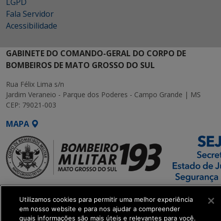
LGPD
Fala Servidor
Acessibilidade
GABINETE DO COMANDO-GERAL DO CORPO DE
BOMBEIROS DE MATO GROSSO DO SUL
Rua Félix Lima s/n
Jardim Veraneio - Parque dos Poderes - Campo Grande | MS
CEP: 79021-003
MAPA
SETDIG | Secretaria-
Utilizamos cookies para permitir uma melhor experiência
Executiva de
em nosso website e para nos ajudar a compreender
Transformação Digital
quais informações são mais úteis e relevantes para você.