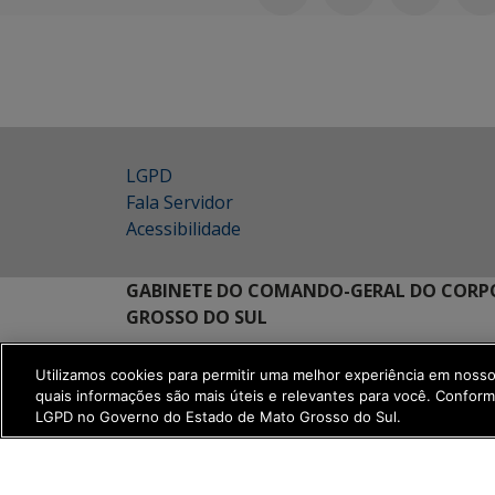
LGPD
Fala Servidor
Acessibilidade
GABINETE DO COMANDO-GERAL DO CORPO
GROSSO DO SUL
Rua Félix Lima s/n
Utilizamos cookies para permitir uma melhor experiência em noss
Jardim Veraneio - Parque dos Poderes - Campo Gr
quais informações são mais úteis e relevantes para você. Confor
CEP: 79021-003
LGPD no Governo do Estado de Mato Grosso do Sul.
MAPA
SETDIG | Secretaria-Executiva de Transform