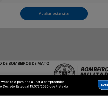
Avaliar este site
 DE BOMBEIROS DE MATO
o website e para nos ajudar a compreender
ande | MS
Defi
me Decreto Estadual 15.572/2020 que trata da
ação Digital