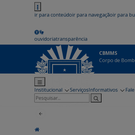
ir para conteúdo
ir para navegação
ir para b
ouvidoria
transparência
CBMMS
Corpo de Bombe
Institucional
Serviços
Informativos
Fal
Pesquisar
por: