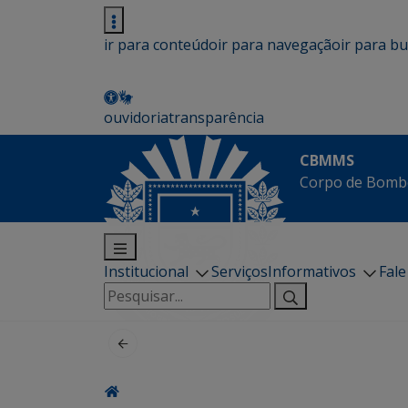
ir para conteúdo
ir para navegação
ir para b
ouvidoria
transparência
CBMMS
Corpo de Bombe
Institucional
Serviços
Informativos
Fal
Pesquisar
por: