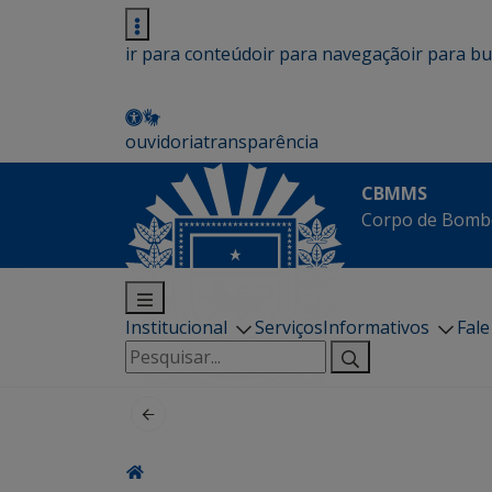
ir para conteúdo
ir para navegação
ir para b
ouvidoria
transparência
CBMMS
Corpo de Bombe
Institucional
Serviços
Informativos
Fal
Pesquisar
por: