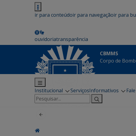
ir para conteúdo
ir para navegação
ir para b
ouvidoria
transparência
CBMMS
Corpo de Bombe
Institucional
Serviços
Informativos
Fal
Pesquisar
por: