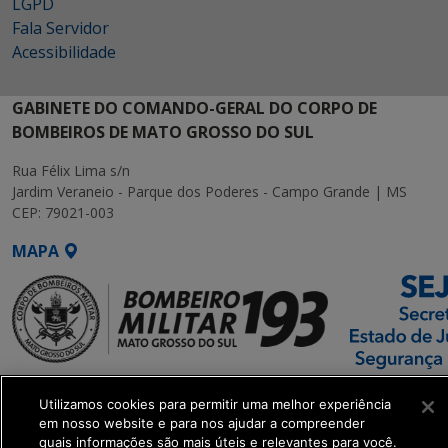
LGPD
Fala Servidor
Acessibilidade
GABINETE DO COMANDO-GERAL DO CORPO DE
BOMBEIROS DE MATO GROSSO DO SUL
Rua Félix Lima s/n
Jardim Veraneio - Parque dos Poderes - Campo Grande | MS
CEP: 79021-003
MAPA
SETDIG | Secretaria-
Utilizamos cookies para permitir uma melhor experiência
Executiva de
em nosso website e para nos ajudar a compreender
Transformação Digital
quais informações são mais úteis e relevantes para você.