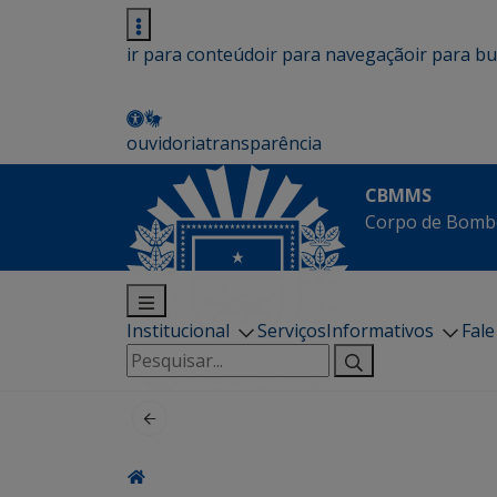
ir para conteúdo
ir para navegação
ir para b
ouvidoria
transparência
CBMMS
Corpo de Bombe
Institucional
Serviços
Informativos
Fal
Pesquisar
por: