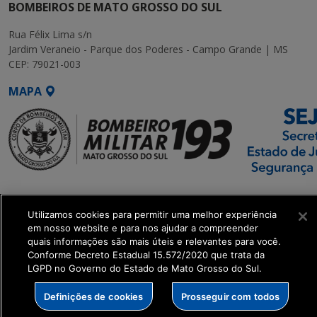
BOMBEIROS DE MATO GROSSO DO SUL
Rua Félix Lima s/n
Jardim Veraneio - Parque dos Poderes - Campo Grande | MS
CEP: 79021-003
MAPA
SETDIG | Secretaria-
Executiva de
Utilizamos cookies para permitir uma melhor experiência
Transformação Digital
em nosso website e para nos ajudar a compreender
quais informações são mais úteis e relevantes para você.
Conforme Decreto Estadual 15.572/2020 que trata da
get_footer();
LGPD no Governo do Estado de Mato Grosso do Sul.
Definições de cookies
Prosseguir com todos