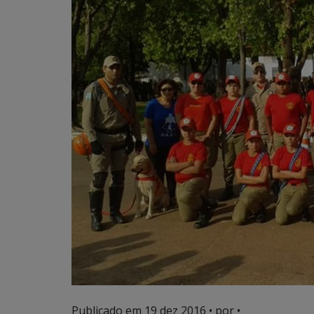
Publicado em
19 dez 2016
• por •