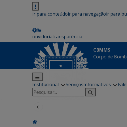
ir para conteúdo
ir para navegação
ir para b
ouvidoria
transparência
CBMMS
Corpo de Bombe
Institucional
Serviços
Informativos
Fal
Pesquisar
por: