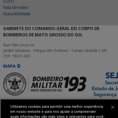
LGPD
Fala Servidor
Acessibilidade
GABINETE DO COMANDO-GERAL DO CORPO DE
BOMBEIROS DE MATO GROSSO DO SUL
Rua Félix Lima s/n
Jardim Veraneio - Parque dos Poderes - Campo Grande | MS
CEP: 79021-003
MAPA
SETDIG | Secretaria-
Utilizamos cookies para permitir uma melhor experiência
Executiva de
em nosso website e para nos ajudar a compreender
Transformação Digital
quais informações são mais úteis e relevantes para você.