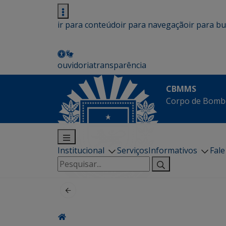
ir para conteúdo
ir para navegação
ir para b
ouvidoria
transparência
CBMMS
Corpo de Bombe
Institucional
Serviços
Informativos
Fal
Pesquisar
por: