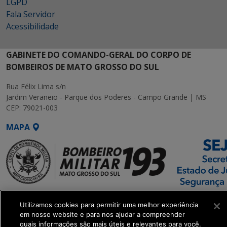
LGPD
Fala Servidor
Acessibilidade
GABINETE DO COMANDO-GERAL DO CORPO DE
BOMBEIROS DE MATO GROSSO DO SUL
Rua Félix Lima s/n
Jardim Veraneio - Parque dos Poderes - Campo Grande | MS
CEP: 79021-003
MAPA
SETDIG | Secretaria-
Utilizamos cookies para permitir uma melhor experiência
Executiva de
em nosso website e para nos ajudar a compreender
Transformação Digital
quais informações são mais úteis e relevantes para você.