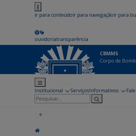
ir para conteúdo
ir para navegação
ir para b
ouvidoria
transparência
CBMMS
Corpo de Bombe
Institucional
Serviços
Informativos
Fal
Pesquisar
por: