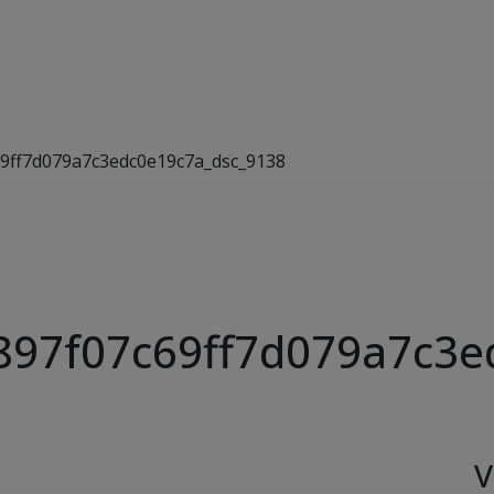
9ff7d079a7c3edc0e19c7a_dsc_9138
897f07c69ff7d079a7c3e
V