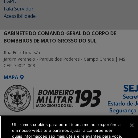
LGPD
Fala Servidor
Acessibilidade
GABINETE DO COMANDO-GERAL DO CORPO DE
BOMBEIROS DE MATO GROSSO DO SUL
Rua Félix Lima s/n
Jardim Veraneio - Parque dos Poderes - Campo Grande | MS
CEP: 79021-003
MAPA
SETDIG | Secretaria-
Utilizamos cookies para permitir uma melhor experiência
Executiva de
em nosso website e para nos ajudar a compreender
Transformação Digital
quais informações são mais úteis e relevantes para você.