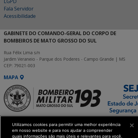
LGPD
Fala Servidor
Acessibilidade
GABINETE DO COMANDO-GERAL DO CORPO DE
BOMBEIROS DE MATO GROSSO DO SUL
Rua Félix Lima s/n
Jardim Veraneio - Parque dos Poderes - Campo Grande | MS
CEP: 79021-003
MAPA
SETDIG | Secretaria-
Utilizamos cookies para permitir uma melhor experiência
Executiva de
em nosso website e para nos ajudar a compreender
Transformação Digital
quais informações são mais úteis e relevantes para você.