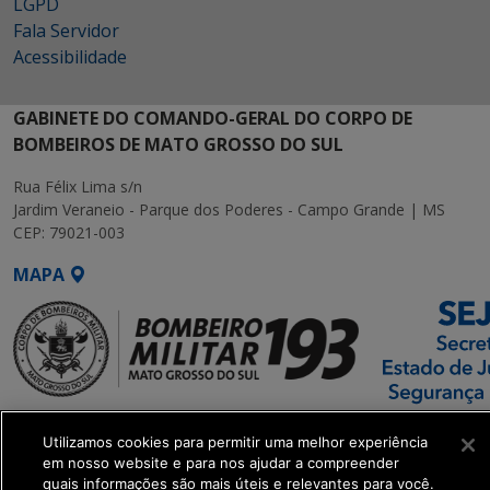
LGPD
Fala Servidor
Acessibilidade
GABINETE DO COMANDO-GERAL DO CORPO DE
BOMBEIROS DE MATO GROSSO DO SUL
Rua Félix Lima s/n
Jardim Veraneio - Parque dos Poderes - Campo Grande | MS
CEP: 79021-003
MAPA
SETDIG | Secretaria-
Utilizamos cookies para permitir uma melhor experiência
Executiva de
em nosso website e para nos ajudar a compreender
Transformação Digital
quais informações são mais úteis e relevantes para você.