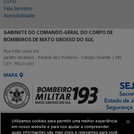
LGPD
Fala Servidor
Acessibilidade
GABINETE DO COMANDO-GERAL DO CORPO DE
BOMBEIROS DE MATO GROSSO DO SUL
Rua Félix Lima s/n
Jardim Veraneio - Parque dos Poderes - Campo Grande | MS
CEP: 79021-003
MAPA
SETDIG | Secretaria-
Utilizamos cookies para permitir uma melhor experiência
Executiva de
em nosso website e para nos ajudar a compreender
Transformação Digital
quais informações são mais úteis e relevantes para você.