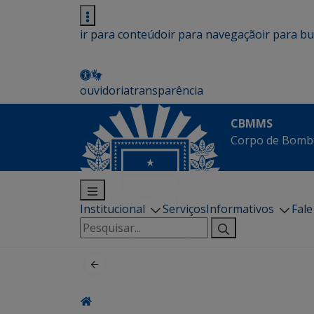
ir para conteúdo
ir para navegação
ir para b
ouvidoria
transparência
CBMMS
Corpo de Bombe
Institucional
Serviços
Informativos
Fal
Pesquisar
por: