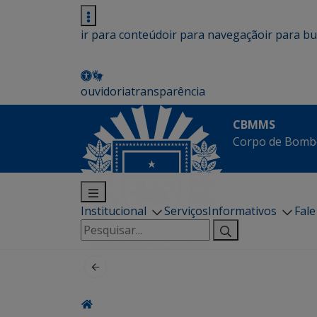
ir para conteúdo
ir para navegação
ir para b
ouvidoria
transparência
CBMMS
Corpo de Bombe
Institucional
Serviços
Informativos
Fal
Pesquisar
por: