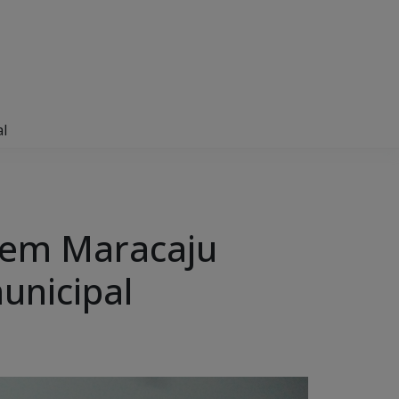
l
 em Maracaju
unicipal