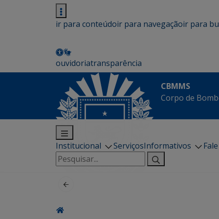
ir para conteúdo
ir para navegação
ir para b
ouvidoria
transparência
CBMMS
Corpo de Bombe
Institucional
Serviços
Informativos
Fal
Pesquisar
por: